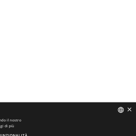
×
ndo il nostro
gi di più
ITALIAN
UNZIONALITÀ