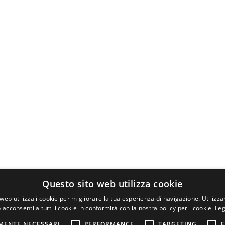
Questo sito web utilizza cookie
web utilizza i cookie per migliorare la tua esperienza di navigazione. Utilizza
 acconsenti a tutti i cookie in conformità con la nostra policy per i cookie.
Leg
MENTE NECESSARI
PERFORMANCE
TARGETING
F