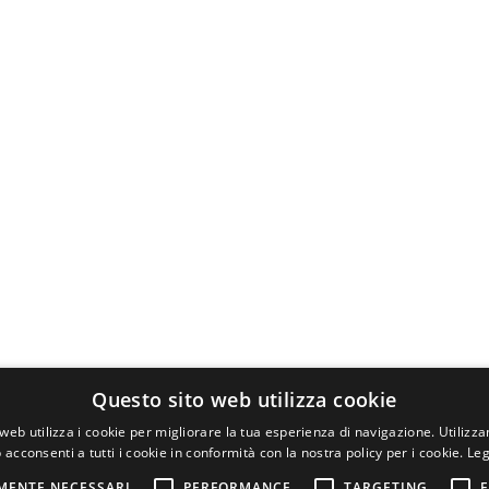
Questo sito web utilizza cookie
web utilizza i cookie per migliorare la tua esperienza di navigazione. Utilizza
 acconsenti a tutti i cookie in conformità con la nostra policy per i cookie.
Leg
MENTE NECESSARI
PERFORMANCE
TARGETING
F