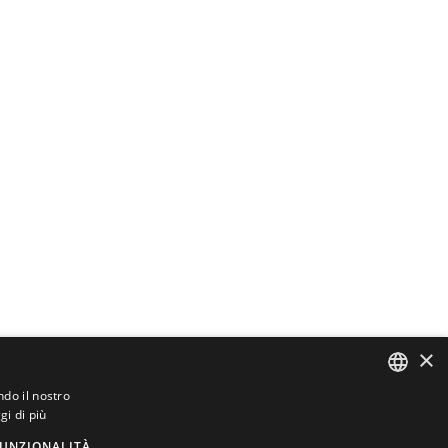
×
ndo il nostro
gi di più
ITALIAN
UNZIONALITÀ